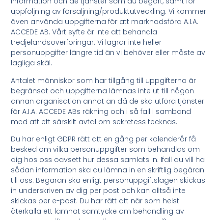
information och de tjänster som du begärt, samt för
uppföljning av försäljning/produktutveckling. Vi kommer
även använda uppgifterna för att marknadsföra A.I.A.
ACCEDE AB. Vårt syfte är inte att behandla
tredjelandsöverföringar. Vi lagrar inte heller
personuppgifter längre tid än vi behöver eller måste av
lagliga skäl.
Antalet människor som har tillgång till uppgifterna är
begränsat och uppgifterna lämnas inte ut till någon
annan organisation annat än då de ska utföra tjänster
för A.I.A. ACCEDE ABs räkning och i så fall i samband
med att ett särskilt avtal om sekretess tecknas.
Du har enligt GDPR rätt att en gång per kalenderår få
besked om vilka personuppgifter som behandlas om
dig hos oss oavsett hur dessa samlats in. Ifall du vill ha
sådan information ska du lämna in en skriftlig begäran
till oss. Begäran ska enligt personuppgiftslagen skickas
in underskriven av dig per post och kan alltså inte
skickas per e-post. Du har rätt att när som helst
återkalla ett lämnat samtycke om behandling av